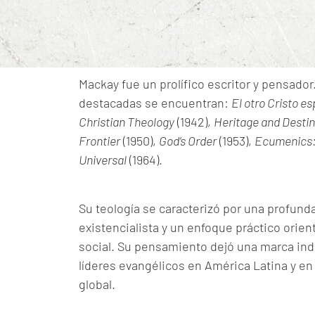
Mackay fue un prolífico escritor y pensador
destacadas se encuentran:
El otro Cristo e
Christian Theology
(1942),
Heritage and Desti
Frontier
(1950),
God’s Order
(1953),
Ecumenics:
Universal
(1964).
Su teología se caracterizó por una profunda 
existencialista y un enfoque práctico orienta
social.
Su pensamiento dejó una marca ind
líderes evangélicos en América Latina y 
global
.