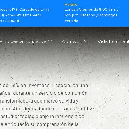
Horario:
Thouars 179, Cercado de Lima
Lunes a Viernes de 8:00 a.m. a
(01) 433-4189, Lima Perú
4:15 p.m. Sábados y Domingos
932-104101
cerrado
Propuesta Educativa
Admisión
Vida Estudiant
 de 1889 en Inverness, Escocia, en una
 años, durante un servicio de comunión
 transformadora que marcó su vida y
idad de Aberdeen, donde se graduó en 1912.
studiar teología bajo la influencia del
ue enriqueció su comprensión de la