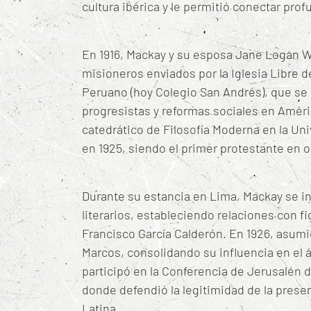
cultura ibérica y le permitió conectar pr
En 1916, Mackay y su esposa Jane Logan W
misioneros enviados por la Iglesia Libre d
Peruano (hoy Colegio San Andrés), que se 
progresistas y reformas sociales en Améri
catedrático de Filosofía Moderna en la Un
en 1925, siendo el primer protestante en 
Durante su estancia en Lima, Mackay se int
literarios, estableciendo relaciones con 
Francisco García Calderón.
En 1926, asumi
Marcos, consolidando su influencia en el
participó en la Conferencia de Jerusalén 
donde defendió la legitimidad de la pres
Latina.