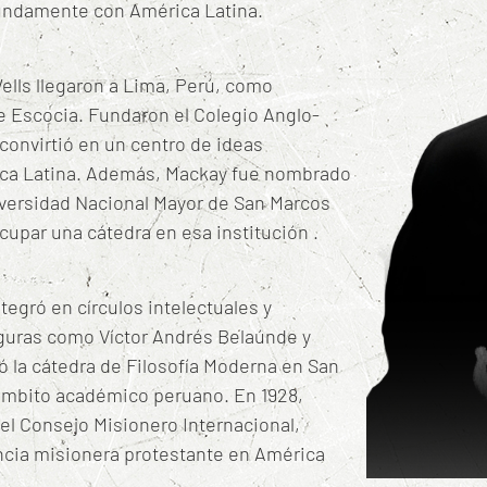
ofundamente con América Latina.
ells llegaron a Lima, Perú, como
e Escocia.
Fundaron el Colegio Anglo-
convirtió en un centro de ideas
ca Latina.
Además, Mackay fue nombrado
iversidad Nacional Mayor de San Marcos
ocupar una cátedra en esa institución
.
egró en círculos intelectuales y
figuras como Víctor Andrés Belaúnde y
ó la cátedra de Filosofía Moderna en San
 ámbito académico peruano.
En 1928,
del Consejo Misionero Internacional,
encia misionera protestante en América