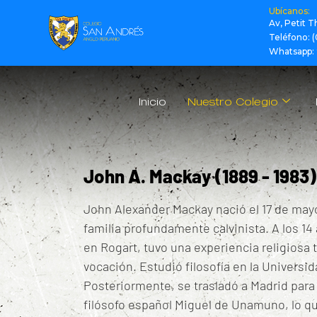
Ubícanos:
Av, Petit 
Teléfono: 
Whatsapp: 
Inicio
Nuestro Colegio
John A. Mackay (1889 - 1983)
John Alexander Mackay nació el 17 de mayo
familia profundamente calvinista.
A los 14
en Rogart, tuvo una experiencia religiosa
vocación.
Estudió filosofía en la Univers
Posteriormente, se trasladó a Madrid para e
filósofo español Miguel de Unamuno, lo q