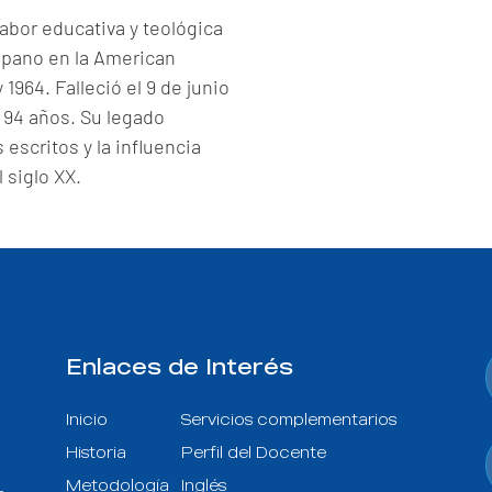
labor educativa y teológica
spano en la American
y 1964.
Falleció el 9 de junio
 94 años.
Su legado
escritos y la influencia
 siglo XX.
Enlaces de Interés
Inicio
Servicios complementarios
Historia
Perfil del Docente
Metodología
Inglés