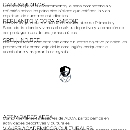
CAMPAMENTOS
Un espacio para el esparcimiento, la sana competencia y
reflexión sobre los principios bíblicos que edifican la vida
espiritual de nuestros estudiantes.
PERUANITO Y COPA AMISTAD
Un evento que reune a nuestros estudiantes de Primaria y
Secundaria, donde vivimos el espíritu deportivo y la emoción de
ser protagonistas de una jornada única.
SPELLING BEE
Una importante competencia donde nuestro objetivo principal es
promover el aprendizaje del idioma inglés, enriquecer el
vocabulario y mejorar la ortografía.
ACTIVIDADES ADCA
Como miembros fundadores de ADCA, participamos en
actividades deportivas y culturales.
VIAJES ACADÉMICOS CULTURALES