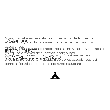
Nuestros talleres permiten complementar la formación
TALLERES
académica y aportar al desarrollo integral de nuestros
estudiantes.
Promovemos la sana competencia, la integración y el trabajo
INTER HOUSES
en equipo a través de nuestras interhouses.
Nuestras cumbres contribuyen significa-tivamente al
CUMBRES DE LIDERAZGO
crecimiento personal y académico de los estudiantes, así
como al fortalecimiento del liderazgo estudiantil.